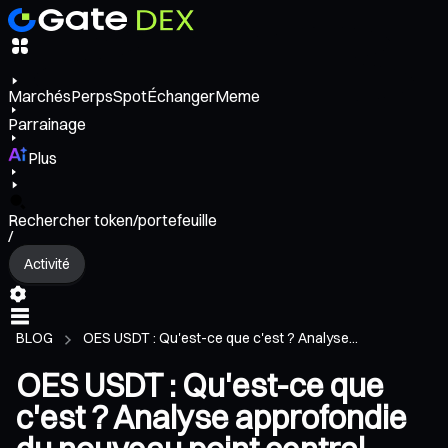
Marchés
Perps
Spot
Échanger
Meme
Parrainage
Plus
Rechercher token/portefeuille
/
Activité
BLOG
OES USDT : Qu'est-ce que c'est ? Analyse...
OES USDT : Qu'est-ce que
c'est ? Analyse approfondie