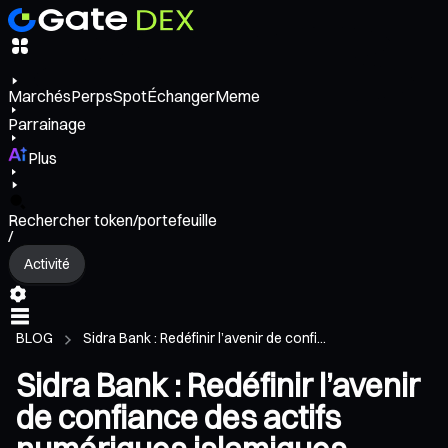
Marchés
Perps
Spot
Échanger
Meme
Parrainage
Plus
Rechercher token/portefeuille
/
Activité
BLOG
Sidra Bank : Redéfinir l’avenir de confi...
Sidra Bank : Redéfinir l’avenir
de confiance des actifs