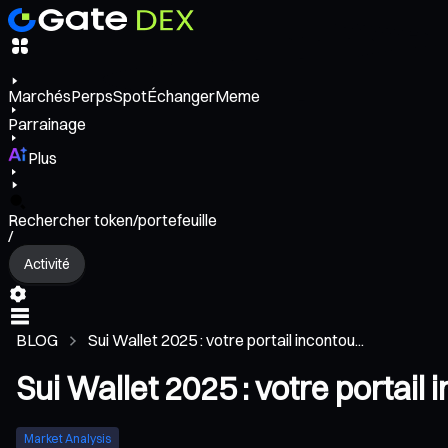
Marchés
Perps
Spot
Échanger
Meme
Parrainage
Plus
Rechercher token/portefeuille
/
Activité
BLOG
Sui Wallet 2025 : votre portail incontou...
Sui Wallet 2025 : votre portail
Market Analysis