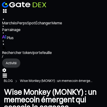
Marchés
Perps
Spot
Échanger
Meme
Parrainage
Plus
Rechercher token/portefeuille
/
Activité
BLOG
Wise Monkey (MONKY) : un memecoin émerge...
Wise Monkey (MONKY) : un
memecoin émergent qui