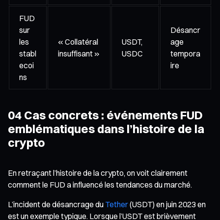
FUD
sur
Désancr
les
« Collatéral
USDT,
age
stabl
insuffisant »
USDC
tempora
ecoi
ire
ns
04 Cas concrets : événements FUD
emblématiques dans l’histoire de la
crypto
En retraçant l’histoire de la crypto, on voit clairement
comment le FUD a influencé les tendances du marché.
L’incident de désancrage du
Tether
(USDT) en juin 2023 en
est un exemple typique. Lorsque l’USDT est brièvement