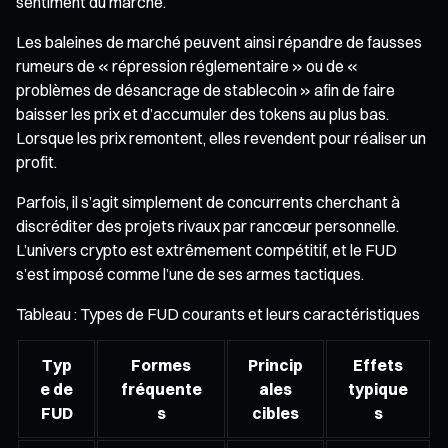
sentiment du marché.
Les baleines de marché peuvent ainsi répandre de fausses
rumeurs de « répression réglementaire » ou de «
problèmes de désancrage de stablecoin » afin de faire
baisser les prix et d’accumuler des tokens au plus bas.
Lorsque les prix remontent, elles revendent pour réaliser un
profit.
Parfois, il s’agit simplement de concurrents cherchant à
discréditer des projets rivaux par rancœur personnelle.
L’univers crypto est extrêmement compétitif, et le FUD
s’est imposé comme l’une de ses armes tactiques.
Tableau : Types de FUD courants et leurs caractéristiques
Typ
Formes
Princip
Effets
e de
fréquente
ales
typique
FUD
s
cibles
s