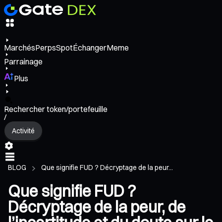
Marchés
Perps
Spot
Échanger
Meme
Parrainage
Plus
Rechercher token/portefeuille
/
Activité
BLOG
Que signifie FUD ? Décryptage de la peur...
Que signifie FUD ?
Décryptage de la peur, de