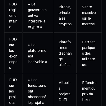
FUD
« Le
Bitcoin,
Vente
régl
gouvernem
princip
massive
eme
ent va
ales
sur le
ntair
interdire la
cryptos
marché
e
crypto »
FUD
Platefo
Retraits
sur
« La
rmes
paniqué
les
plateforme
d’échan
s des
exch
est
ge
utilisate
ange
insolvable »
ciblées
urs
s
FUD
« Les
Altcoin
Effondre
sur
fondateurs
s,
ment du
les
ont
projets
prix du
proj
abandonné
DeFi
token
ets
le projet »