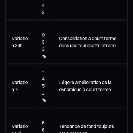
4
$
-
0,
Variatio
Consolidation à court terme
9
n 24h
dans une fourchette étroite
3
%
+
4,
Variatio
Légère amélioration de la
5
n 7j
dynamique à court terme
1
%
-
6,
Variatio
Tendance de fond toujours
6