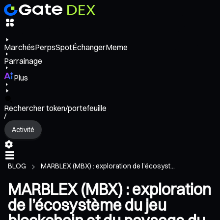
Marchés
Perps
Spot
Échanger
Meme
Parrainage
Plus
Rechercher token/portefeuille
/
Activité
BLOG
MARBLEX (MBX) : exploration de l’écosyst...
MARBLEX (MBX) : exploration
de l’écosystème du jeu