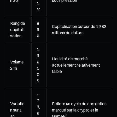
n 30j
sous pression
1
%
Rang de
8
Capitalisation autour de 19,82
capitali
9
millions de dollars
sation
6
1
9
Liquidité de marché
Volume
6
actuellement relativement
24h
0
faible
0
$
-
7
Variatio
Reflète un cycle de correction
9,
n sur 1
marqué sur la crypto et le
6
an
GameFi