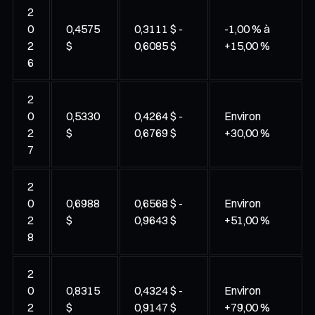
2
0
0,4575
0,3111 $ -
-1,00 % à
2
$
0,6085 $
+15,00 %
6
2
0
0,5330
0,4264 $ -
Environ
2
$
0,6769 $
+30,00 %
7
2
0
0,6988
0,6568 $ -
Environ
2
$
0,9643 $
+51,00 %
8
2
0
0,8315
0,4324 $ -
Environ
2
$
0,9147 $
+79,00 %