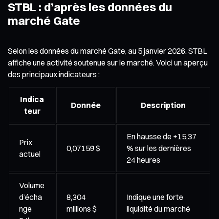
STBL : d’après les données du
marché Gate
Selon les données du marché Gate, au 5 janvier 2026, STBL
affiche une activité soutenue sur le marché. Voici un aperçu
des principaux indicateurs :
Indica
Donnée
Description
teur
En hausse de +15,37
Prix
0,07159 $
% sur les dernières
actuel
24 heures
Volume
d’écha
8,304
Indique une forte
nge
millions $
liquidité du marché