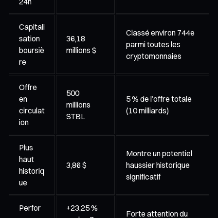
24h
Capitali
Classé environ 744e
sation
36,18
parmi toutes les
boursiè
millions $
cryptomonnaies
re
Offre
500
en
5 % de l’offre totale
millions
circulat
(10 milliards)
STBL
ion
Plus
Montre un potentiel
haut
3,86 $
haussier historique
historiq
significatif
ue
Perfor
+23,25 %
Forte attention du