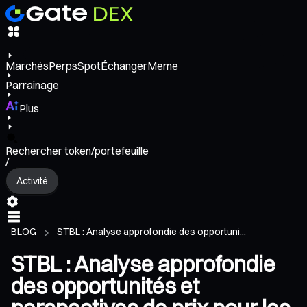
Marchés
Perps
Spot
Échanger
Meme
Parrainage
Plus
Rechercher token/portefeuille
/
Activité
BLOG
STBL : Analyse approfondie des opportuni...
STBL : Analyse approfondie
des opportunités et