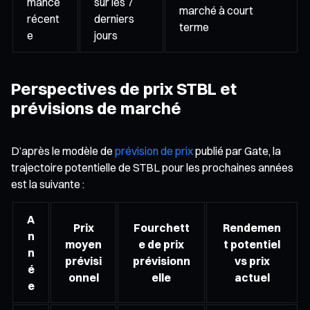
mance
sur les 7
marché à court
récent
derniers
terme
e
jours
Perspectives de prix STBL et
prévisions de marché
D’après le modèle de
prévision de prix
publié par Gate, la
trajectoire potentielle de STBL pour les prochaines années
est la suivante :
A
Prix
Fourchett
Rendemen
n
moyen
e de prix
t potentiel
n
prévisi
prévisionn
vs prix
é
onnel
elle
actuel
e