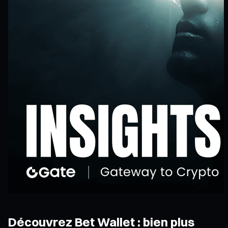
Découvrez Bet Wallet : bien plus