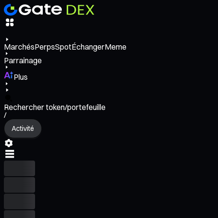
Marchés
Perps
Spot
Échanger
Meme
Parrainage
Plus
Rechercher token/portefeuille
/
Activité