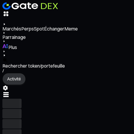
Marchés
Perps
Spot
Échanger
Meme
Parrainage
Plus
Rechercher token/portefeuille
/
Activité