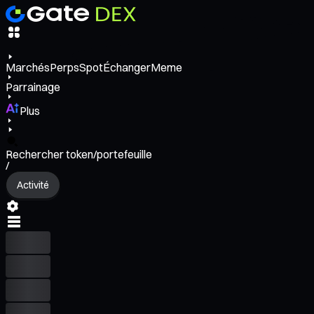
Marchés
Perps
Spot
Échanger
Meme
Parrainage
Plus
Rechercher token/portefeuille
/
Activité