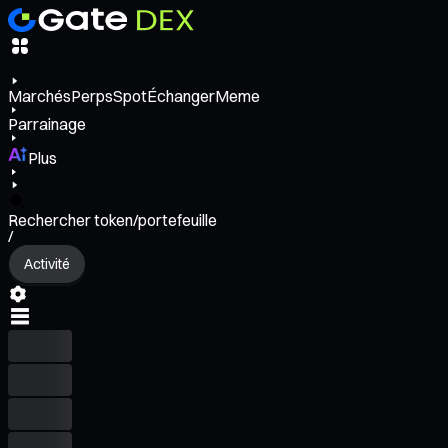
Marchés
Perps
Spot
Échanger
Meme
Parrainage
Plus
Rechercher token/portefeuille
/
Activité