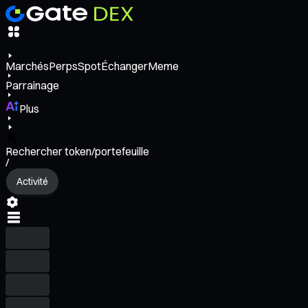
Marchés
Perps
Spot
Échanger
Meme
Parrainage
Plus
Rechercher token/portefeuille
/
Activité