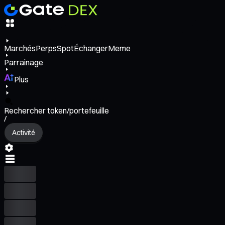
Marchés
Perps
Spot
Échanger
Meme
Parrainage
Plus
Rechercher token/portefeuille
/
Activité