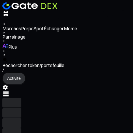
Marchés
Perps
Spot
Échanger
Meme
Parrainage
Plus
Rechercher token/portefeuille
/
Activité