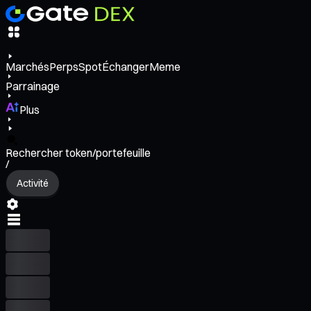
Marchés
Perps
Spot
Échanger
Meme
Parrainage
Plus
Rechercher token/portefeuille
/
Activité