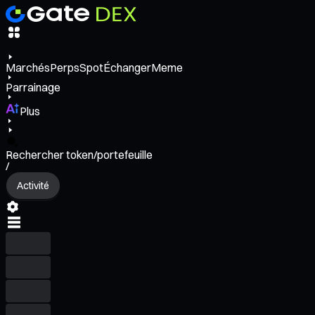
Marchés
Perps
Spot
Échanger
Meme
Parrainage
Plus
Rechercher token/portefeuille
/
Activité