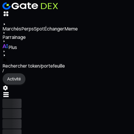
Marchés
Perps
Spot
Échanger
Meme
Parrainage
Plus
Rechercher token/portefeuille
/
Activité