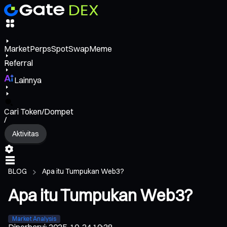
Market
Perps
Spot
Swap
Meme
Referral
Lainnya
Cari Token/Dompet
/
Aktivitas
BLOG
Apa itu Tumpukan Web3?
Apa itu Tumpukan Web3?
Market Analysis
Diperbarui
:
2025-10-24 10:38