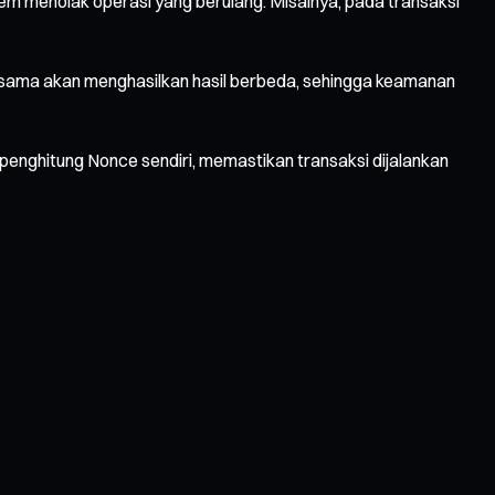
m menolak operasi yang berulang. Misalnya, pada transaksi
g sama akan menghasilkan hasil berbeda, sehingga keamanan
 penghitung Nonce sendiri, memastikan transaksi dijalankan