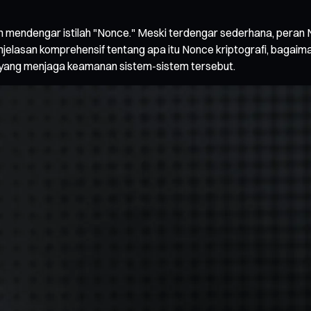
h mendengar istilah "Nonce." Meski terdengar sederhana, peran N
n penjelasan komprehensif tentang apa itu Nonce kriptografi, ba
 yang menjaga keamanan sistem-sistem tersebut.