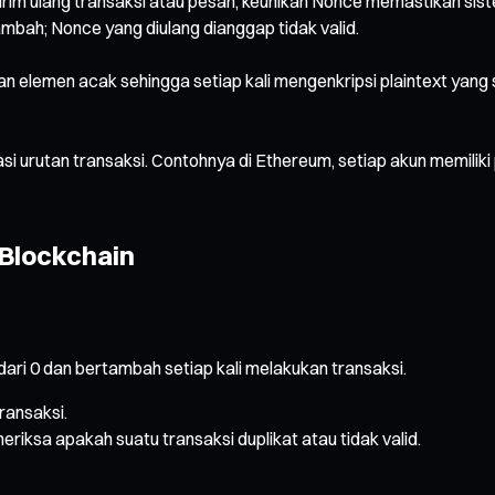
m ulang transaksi atau pesan, keunikan Nonce memastikan siste
bah; Nonce yang diulang dianggap tidak valid.
n elemen acak sehingga setiap kali mengenkripsi plaintext yan
i urutan transaksi. Contohnya di Ethereum, setiap akun memiliki
 Blockchain
dari 0 dan bertambah setiap kali melakukan transaksi.
ransaksi.
iksa apakah suatu transaksi duplikat atau tidak valid.