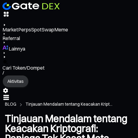
Market
Perps
Spot
Swap
Meme
Referral
Lainnya
Cari Token/Dompet
/
Aktivitas
BLOG
Tinjauan Mendalam tentang Keacakan Kript...
Tinjauan Mendalam tentang
Keacakan Kriptografi: