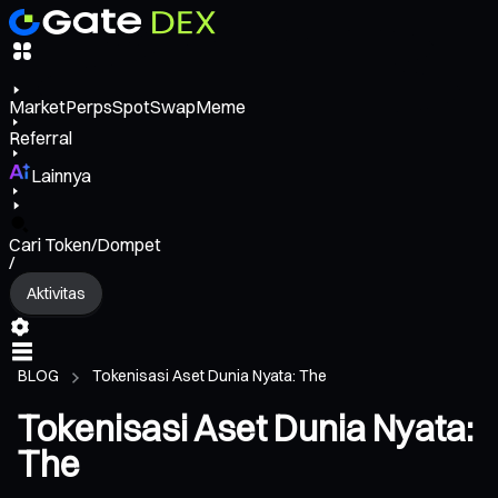
Market
Perps
Spot
Swap
Meme
Referral
Lainnya
Cari Token/Dompet
/
Aktivitas
BLOG
Tokenisasi Aset Dunia Nyata: The
Tokenisasi Aset Dunia Nyata:
The