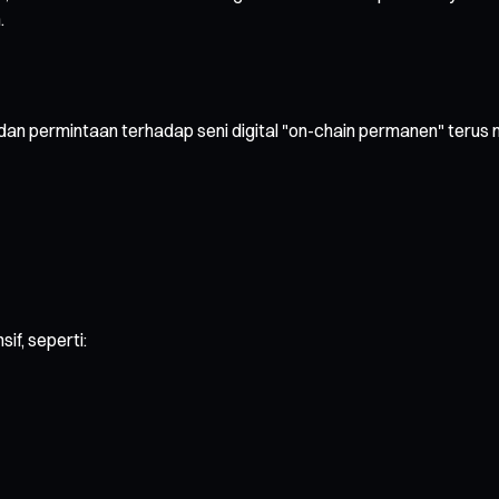
.
an permintaan terhadap seni digital "on-chain permanen" terus me
if, seperti: