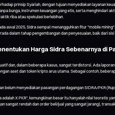
rhadap prinsip Syariah, dengan tujuan menyediakan layanan keua
pa bunga, instrumen keuangan yang etis, serta menghindari aktiv
tik riba atau spekulasi berlebihan.
, pada awal 2025, Sidra sempat menangguhkan fitur "mobile mining
berada dalam tahap pengembangan dan penyesuaian, baik dari sisi
Menentukan Harga Sidra Sebenarnya di P
uktuatif dan, dalam beberapa kasus, sangat terdistorsi. Ada lapo
gan aset dan token kripto arus utama. Sebagai contoh, beberapa
gan belum menyediakan pasangan perdagangan SIDRA/PKR (Rupee Pa
adalah X PKR", kemungkinan besar itu hanyalah nilai teoretis yan
 sangat rendah dan order beli/jual yang sangat jarang), transaksi