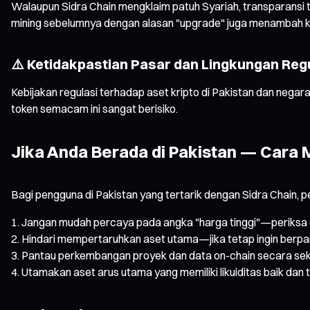
Walaupun Sidra Chain mengklaim patuh Syariah, transparansi
mining sebelumnya dengan alasan "upgrade" juga menambah ke
⚠️ Ketidakpastian Pasar dan Lingkungan Reg
Kebijakan regulasi terhadap aset kripto di Pakistan dan negara
token semacam ini sangat berisiko.
Jika Anda Berada di Pakistan — Car
Bagi pengguna di Pakistan yang tertarik dengan Sidra Chain, p
Jangan mudah percaya pada angka "harga tinggi"—periksa 
Hindari mempertaruhkan aset utama—jika tetap ingin berpar
Pantau perkembangan proyek dan data on-chain secara seksa
Utamakan aset arus utama yang memiliki likuiditas baik dan