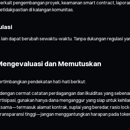
 terkait pengembangan proyek, keamanan smart contract, laporan
tidakpastian di kalangan komunitas.
ulasi
 lain dapat berubah sewaktu-waktu. Tanpa dukungan regulasi yang 
a Mengevaluasi dan Memutuskan
ertimbangkan pendekatan hati-hati berikut:
dengan cermat catatan perdagangan dan likuiditas yang sebena
tisipasi, gunakan hanya dana menganggur yang siap untuk kehila
ma—termasuk alamat kontrak, suplai yang beredar, rasio lock-up
 transparansi tinggi—jangan menggantungkan harapan pada token ba