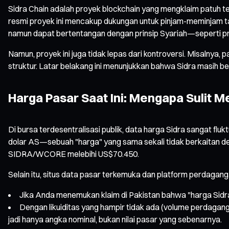
Sidra Chain adalah proyek blockchain yang mengklaim patuh te
resmi proyek ini mencakup dukungan untuk pinjam-meminjam tan
namun dapat bertentangan dengan prinsip Syariah—seperti prak
Namun, proyek ini juga tidak lepas dari kontroversi. Misalnya
struktur. Latar belakang ini menunjukkan bahwa Sidra masih 
Harga Pasar Saat Ini: Mengapa Sulit 
Di bursa terdesentralisasi publik, data harga Sidra sangat fl
dolar AS—sebuah "harga" yang sama sekali tidak berkaitan den
SIDRA/WCORE melebihi US$70.450.
Selain itu, situs data pasar terkemuka dan platform perdagan
Jika Anda menemukan klaim di Pakistan bahwa "harga Sidra 
Dengan likuiditas yang hampir tidak ada (volume perdagangan
jadi hanya angka nominal, bukan nilai pasar yang sebenarnya.