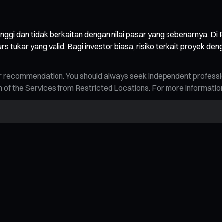
t tinggi dan tidak berkaitan dengan nilai pasar yang sebenarnya. 
tukar yang valid. Bagi investor biasa, risiko terkait proyek denga
n, or recommendation. You should always seek independent profess
tion of the Services from Restricted Locations. For more informati