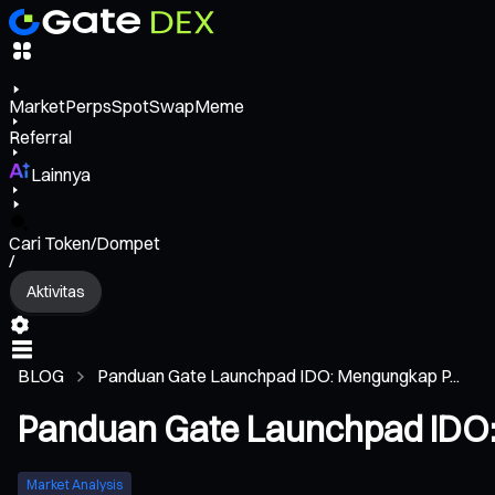
Market
Perps
Spot
Swap
Meme
Referral
Lainnya
Cari Token/Dompet
/
Aktivitas
BLOG
Panduan Gate Launchpad IDO: Mengungkap P...
Panduan Gate Launchpad IDO:
Market Analysis