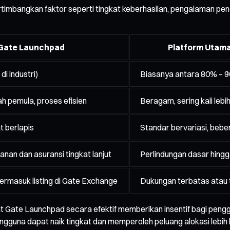
timbangkan faktor seperti tingkat keberhasilan, pengalaman pen
Gate Launchpad
Platform Utama
i industri)
Biasanya antara 80% – 
mah pemula, proses efisien
Beragam, sering kali lebi
t berlapis
Standar bervariasi, bebe
nan dan asuransi tingkat lanjut
Perlindungan dasar hing
ermasuk listing di Gate Exchange
Dukungan terbatas atau t
kat Gate Launchpad secara efektif memberikan insentif bagi peng
ngguna dapat naik tingkat dan memperoleh peluang alokasi lebih