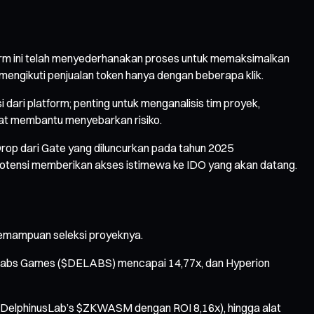
form ini telah menyederhanakan proses untuk memaksimalkan
mengikuti penjualan token hanya dengan beberapa klik.
dari platform; penting untuk menganalisis tim proyek,
apat membantu menyebarkan risiko.
Drop dari Gate yang diluncurkan pada tahun 2025
otensi memberikan akses istimewa ke IDO yang akan datang.
kemampuan seleksi proyeknya.
 Delabs Games ($DELABS) mencapai 14,77x, dan Hyperion
 (DelphinusLab’s $ZKWASM dengan ROI 8,16x), hingga alat