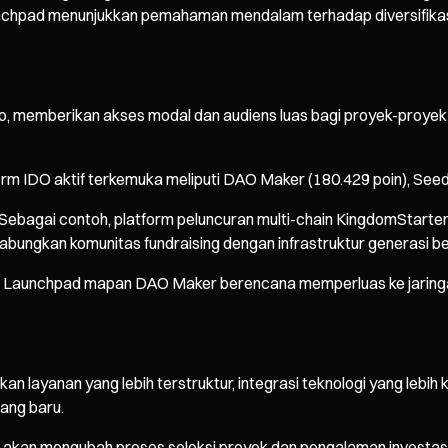
unchpad menunjukkan pemahaman mendalam terhadap diversifikas
memberikan akses modal dan audiens luas bagi proyek-proyek inov
rm IDO aktif terkemuka meliputi DAO Maker (180.429 poin), Seed
ar. Sebagai contoh, platform peluncuran multi-chain KingdomStart
bungkan komunitas fundraising dengan infrastruktur generasi be
baru. Launchpad mapan DAO Maker berencana memperluas ke jarin
 layanan yang lebih terstruktur, integrasi teknologi yang lebih 
ang baru.
akan mengubah proses seleksi proyek dan pengalaman investasi. 