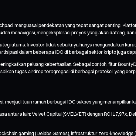
aunchpad, menguasai pendekatan yang tepat sangat penting. Plat
mudah menavigasi, mengeksplorasi proyek yang akan datang, dan 
ategi utama. Investor tidak sebaiknya hanya mengandalkan kurasi 
partisipasi dalam beberapa IDO di berbagai sektor kripto juga d
eningkatkan peluang keberhasilan. Sebagai contoh, fitur Bounty
kan tugas airdrop teragregasi di berbagai protokol, yang berp
asi, menjadi tuan rumah berbagai IDO sukses yang menampilkan 
asa antara lain: Velvet Capital ($VELVET) dengan ROI 17,97x,
lockchain gaming (Delabs Games), infrastruktur zero-knowledge