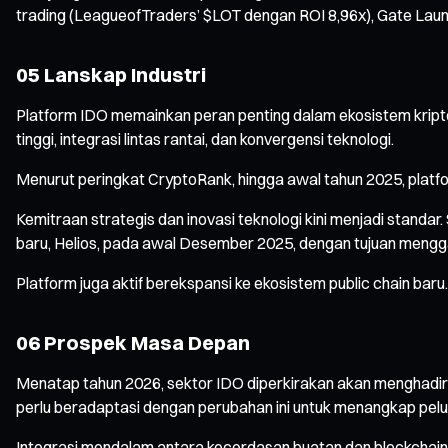
trading (LeagueofTraders’ $LOT dengan ROI 8,96x), Gate La
05 Lanskap Industri
Platform IDO memainkan peran penting dalam ekosistem kripto, 
tinggi, integrasi lintas rantai, dan konvergensi teknologi.
Menurut peringkat CryptoRank, hingga awal tahun 2025, platfo
Kemitraan strategis dan inovasi teknologi kini menjadi stand
baru, Helios, pada awal Desember 2025, dengan tujuan mengga
Platform juga aktif berekspansi ke ekosistem public chain 
06 Prospek Masa Depan
Menatap tahun 2026, sektor IDO diperkirakan akan menghadirkan
perlu beradaptasi dengan perubahan ini untuk menangkap pelu
Integrasi mendalam antara kecerdasan buatan dan blockchain 