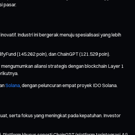
i pasar.
atif. Industri ini bergerak menuju spesialisasi yang lebih
ifyFund (145.262 poin), dan ChainGPT (121.529 poin).
er mengumumkan aliansi strategis dengan blockchain Layer 1
rikutnya.
gan
Solana
, dengan peluncuran empat proyek IDO Solana.
kuat, serta fokus yang meningkat pada kepatuhan. Investor
Platform khusus seperti ChainGPT (platform terintegrasi AI)