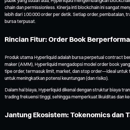
publik yang sudah ada, Hyperliquid mengembangkan blockchain
chain dan permissionless. Kinerja inti blockchain ini sangat 
lebih dari 100.000 order per detik. Setiap order, pembatalan,
bursa terpusat.
Rincian Fitur: Order Book Berperforma
Produk utama Hyperliquid adalah bursa perpetual contract 
maker (AMM), Hyperliquid mengadopsi model order book yang ma
tipe order, termasuk limit, market, dan stop order—ideal untu
untuk meningkatkan potensi keuntungan (dan risiko).
Dalam hal biaya, Hyperliquid dikenal dengan struktur biaya tran
trading frekuensi tinggi, sehingga memperkuat likuiditas dan k
Jantung Ekosistem: Tokenomics dan T