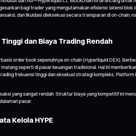
 khusus dari nol—Hyperliquid L1. Blockchain ini dirancang untu
mengesankan bagi trader yang mengutamakan efisiensi: latensi blo
 transaksi, dan likuidasi dieksekusi secara transparan di on-ch
 Tinggi dan Biaya Trading Rendah
berbasis order book sepenuhnya on-chain (Hyperliquid DEX). B
tang seperti di pasar keuangan tradisional. Hal ini memberikan
k trading frekuensi tinggi dan eksekusi strategi kompleks. Platf
saksi yang sangat rendah. Struktur biaya yang kompetitif ini menari
edalaman pasar.
ata Kelola HYPE