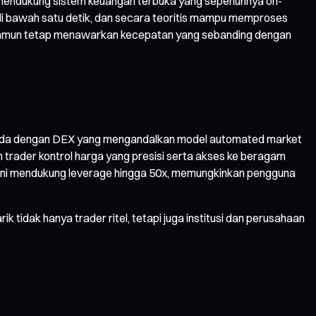
k mendukung sistem keuangan terbuka yang sepenuhnya on-
k di bawah satu detik, dan secara teoritis mampu memproses
ain, namun tetap menawarkan kecepatan yang sebanding dengan
erbeda dengan DEX yang mengandalkan model automated market
 trader kontrol harga yang presisi serta akses ke beragam
orm ini mendukung leverage hingga 50x, memungkinkan pengguna
k tidak hanya trader ritel, tetapi juga institusi dan perusahaan