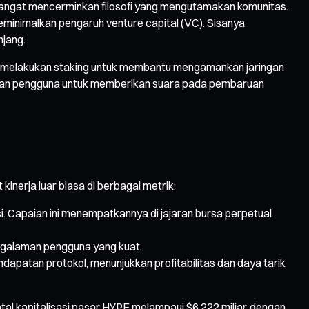
E sangat mencerminkan filosofi yang mengutamakan komunitas.
eminimalkan pengaruh venture capital (VC). Sisanya
njang.
, melakukan staking untuk membantu mengamankan jaringan
inkan pengguna untuk memberikan suara pada pembaruan
inerja luar biasa di berbagai metrik:
si. Capaian ini menempatkannya di jajaran bursa perpetual
engalaman pengguna yang kuat.
dapatan protokol, menunjukkan profitabilitas dan daya tarik
otal kapitalisasi pasar HYPE melampaui $6,222 miliar, dengan