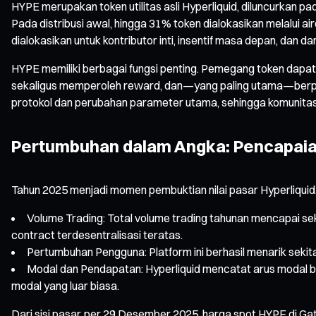
HYPE merupakan token utilitas asli Hyperliquid, diluncurkan 
Pada distribusi awal, hingga 31% token dialokasikan melalui 
dialokasikan untuk kontributor inti, insentif masa depan, dan
HYPE memiliki berbagai fungsi penting. Pemegang token dap
sekaligus memperoleh reward, dan—yang paling utama—berpart
protokol dan perubahan parameter utama, sehingga komunitas
Pertumbuhan dalam Angka: Pencapaian
Tahun 2025 menjadi momen pembuktian nilai pasar Hyperliquid. B
Volume Trading: Total volume trading tahunan mencapai sekit
contract terdesentralisasi teratas.
Pertumbuhan Pengguna: Platform ini berhasil menarik sek
Modal dan Pendapatan: Hyperliquid mencatat arus modal ber
modal yang luar biasa.
Dari sisi pasar, per 29 Desember 2025, harga spot HYPE di Gat