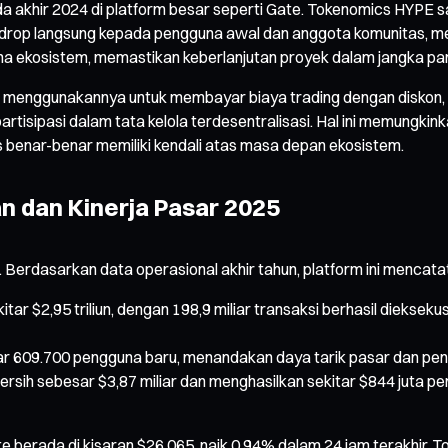
pada akhir 2024 di platform besar seperti Gate. Tokenomics HYP
airdrop langsung kepada pengguna awal dan anggota komunitas, m
 dana ekosistem, memastikan keberlanjutan proyek dalam jangka pa
at menggunakannya untuk membayar biaya trading dengan diskon
isipasi dalam tata kelola terdesentralisasi. Hal ini memungk
 benar-benar memiliki kendali atas masa depan ekosistem.
 dan Kinerja Pasar 2025
erdasarkan data operasional akhir tahun, platform ini mencatat k
ar $2,95 triliun, dengan 198,9 miliar transaksi berhasil diekseku
itar 609.700 pengguna baru, menandakan daya tarik pasar dan p
sih sebesar $3,87 miliar dan menghasilkan sekitar $844 juta pen
e berada di kisaran $26,065, naik 0,94% dalam 24 jam terakhir. T