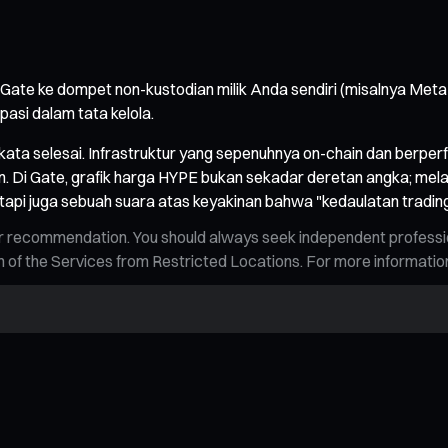
i di Gate ke dompet non-kustodian milik Anda sendiri (misalnya Me
pasi dalam tata kelola.
 kata selesai. Infrastruktur yang sepenuhnya on-chain dan berperf
n. Di Gate, grafik harga HYPE bukan sekadar deretan angka; mel
tetapi juga sebuah suara atas keyakinan bahwa "kedaulatan tradin
n, or recommendation. You should always seek independent profess
tion of the Services from Restricted Locations. For more informati