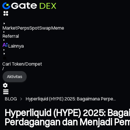
Market
Perps
Spot
Swap
Meme
Referral
Lainnya
Cari Token/Dompet
/
Aktivitas
BLOG
Hyperliquid (HYPE) 2025: Bagaimana Perpe...
Hyperliquid (HYPE) 2025: Bag
Perdagangan dan Menjadi Pem