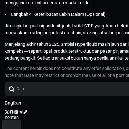
menggunakan limit order atau market order.
Langkah 4: Keterlibatan Lebih Dalam (Opsional)
Jika ingin berpartisipasi lebih jauh, tarik HYPE yang Anda bel
merasakan trading perpetual on-chain, staking, atau berpartisi
Menjelang akhir tahun 2025, ambisi Hyperliquid masih jauh dari
kompleks—seperti opsi, produk terstruktur, dan pasar pinjama
sedang bangkit. Setiap transaksi bukan hanya penilaian nilai, 
The content herein does not constitute any offer, solicitatio
note that Gate may restrict or prohibit the use of all or a por
Bagikan
Konten