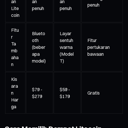
an
an
an
penuh
Lite
penuh
penuh
coin
Fitu
Blueto
Layar
r
oth
sentuh
Fitur
Ta
(beber
warna
pertukaran
mb
apa
(Model
bawaan
aha
model)
T)
n
Kis
ara
$79 -
$59 -
n
Gratis
$279
$179
Har
ga