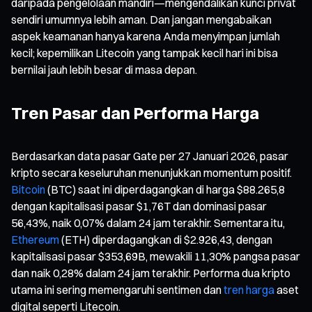
daripada pengelolaan mandiri—mengendalikan kunci privat
sendiri umumnya lebih aman. Dan jangan mengabaikan
aspek keamanan hanya karena Anda menyimpan jumlah
kecil; kepemilikan Litecoin yang tampak kecil hari ini bisa
bernilai jauh lebih besar di masa depan.
Tren Pasar dan Performa Harga
Berdasarkan data pasar Gate per 27 Januari 2026, pasar
kripto secara keseluruhan menunjukkan momentum positif.
Bitcoin
(BTC) saat ini diperdagangkan di harga $88.265,8
dengan kapitalisasi pasar $1,76T dan dominasi pasar
56,43%, naik 0,07% dalam 24 jam terakhir. Sementara itu,
Ethereum
(ETH) diperdagangkan di $2.926,43, dengan
kapitalisasi pasar $353,69B, mewakili 11,30% pangsa pasar
dan naik 0,28% dalam 24 jam terakhir. Performa dua kripto
utama ini sering memengaruhi sentimen dan
tren harga
aset
digital seperti Litecoin.