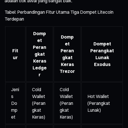
adalah titik awal yang sangat baik.
Tabel: Perbandingan Fitur Utama Tiga Dompet Litecoin
Terdepan
Domp
Domp
et
et
Dompet
Peran
Fit
Peran
Perangkat
gkat
ur
gkat
Lunak
Keras
Keras
Exodus
Ledge
Trezor
r
Jeni
Cold
Cold
s
Wallet
Wallet
Hot Wallet
Do
(Peran
(Peran
(Perangkat
mp
gkat
gkat
Lunak)
et
Keras)
Keras)