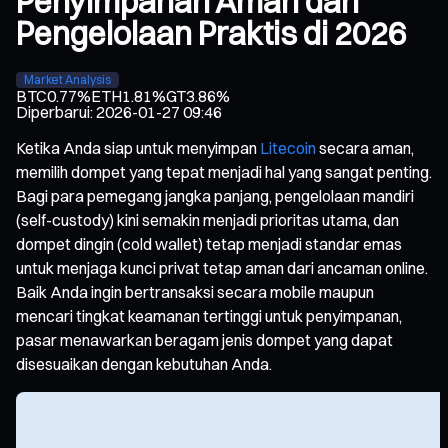
Penyimpanan Aman dan
Pengelolaan Praktis di 2026
Market Analysis
BTC
0.77%
ETH
1.81%
GT
3.86%
Diperbarui
:
2026-01-27 09:46
Ketika Anda siap untuk menyimpan
Litecoin
secara aman,
memilih dompet yang tepat menjadi hal yang sangat penting.
Bagi para pemegang jangka panjang, pengelolaan mandiri
(self-custody) kini semakin menjadi prioritas utama, dan
dompet dingin (cold wallet) tetap menjadi standar emas
untuk menjaga kunci privat tetap aman dari ancaman online.
Baik Anda ingin bertransaksi secara mobile maupun
mencari tingkat keamanan tertinggi untuk penyimpanan,
pasar menawarkan beragam jenis dompet yang dapat
disesuaikan dengan kebutuhan Anda.