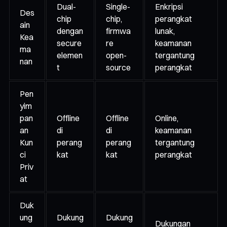
Dual-
Single-
Enkripsi
Des
chip
chip,
perangkat
ain
dengan
firmwa
lunak,
Kea
secure
re
keamanan
ma
elemen
open-
tergantung
nan
t
source
perangkat
Pen
yim
pan
Offline
Offline
Online,
an
di
di
keamanan
Kun
perang
perang
tergantung
ci
kat
kat
perangkat
Priv
at
Duk
ung
Dukung
Dukung
Dukungan