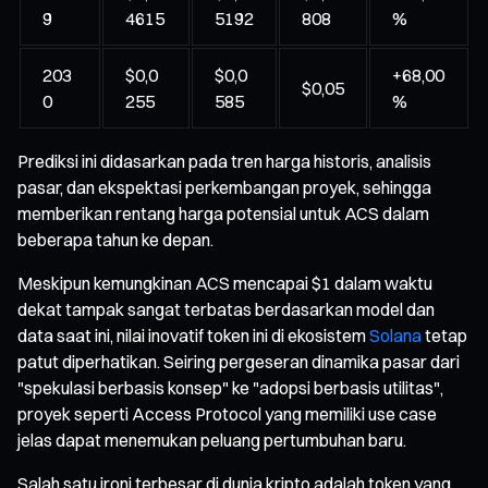
9
4615
5192
808
%
203
$0,0
$0,0
+68,00
$0,05
0
255
585
%
Prediksi ini didasarkan pada tren harga historis, analisis
pasar, dan ekspektasi perkembangan proyek, sehingga
memberikan rentang harga potensial untuk ACS dalam
beberapa tahun ke depan.
Meskipun kemungkinan ACS mencapai $1 dalam waktu
dekat tampak sangat terbatas berdasarkan model dan
data saat ini, nilai inovatif token ini di ekosistem
Solana
tetap
patut diperhatikan. Seiring pergeseran dinamika pasar dari
"spekulasi berbasis konsep" ke "adopsi berbasis utilitas",
proyek seperti Access Protocol yang memiliki use case
jelas dapat menemukan peluang pertumbuhan baru.
Salah satu ironi terbesar di dunia kripto adalah token yang