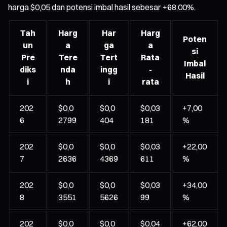
harga $0,05 dan potensi imbal hasil sebesar +68,00%.
Tah
Harg
Har
Harg
Poten
un
a
ga
a
si
Pre
Tere
Tert
Rata
Imbal
diks
nda
ingg
-
Hasil
i
h
i
rata
202
$0,0
$0,0
$0,03
+7,00
6
2799
404
181
%
202
$0,0
$0,0
$0,03
+22,00
7
2636
4369
611
%
202
$0,0
$0,0
$0,03
+34,00
8
3551
5626
99
%
202
$0,0
$0,0
$0,04
+62,00