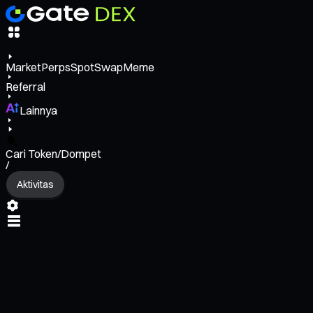
Market
Perps
Spot
Swap
Meme
Referral
Lainnya
Cari Token/Dompet
/
Aktivitas