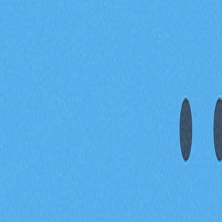
struktur biaya internasional bisa berbeda tergan
Kartu hybrid kredit-debit menghadirkan fungsi g
pengguna harus mempertahankan aset di platform 
digunakan sebagai jaminan, bukan dijual.
Kartu platform baru menawarkan cashback bers
dengan pengalaman pengguna yang intuitif dan p
kartu ini cocok sebagai entry-level bagi penggun
Fitur Apa yang Wajib D
Terbaik?
Memilih kartu debit crypto tanpa biaya terbai
finansial jangka panjang. Kartu yang efektif me