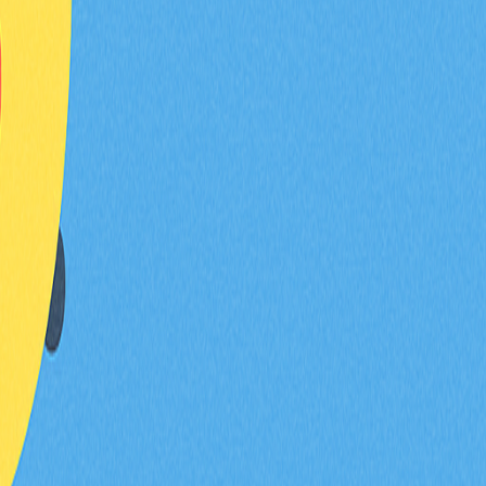
ulanan, ketersediaan regional terbatas dan
ngeluaran tanpa likuidasi, karena crypto
cy utama termasuk Bitcoin, serta dikenal
ld canggih masih terus berkembang, sehingga
tu Debit Bitcoin
engaruh langsung pada pengalaman dan hasil
ogram cashback menarik, dan pendapatan pasif