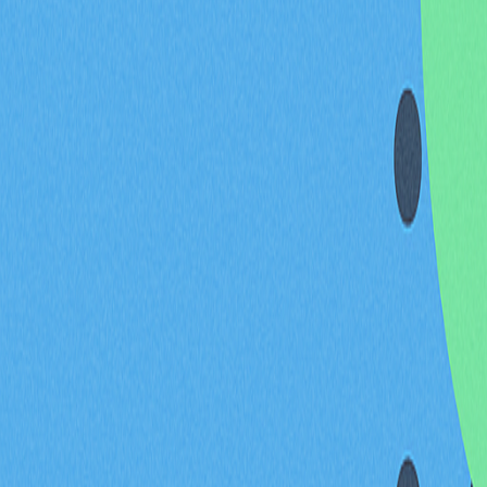
Mengapa Memilih Kartu
Kartu crypto tanpa biaya menawarkan solusi pe
mencerminkan tuntutan transparansi dan akses d
Kartu pembayaran tradisional—termasuk banyak
pengguna. Biaya umum meliputi top-up, pertukara
dan manfaat penggunaannya untuk transaksi har
Kehadiran kartu prepaid crypto terbaik dengan 
Web3. Platform inovatif merancang struktur bi
fleksibilitas pembayaran penuh. Pendekatan ini m
Apa Saja Kartu Debit Bi