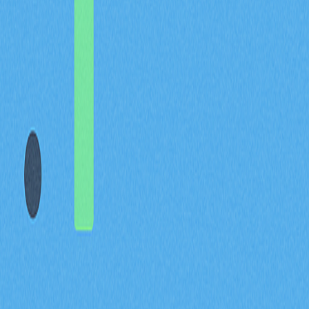
ya?
rti Bitcoin,
Ethereum
, atau stablecoin layaknya
matis mengonversi aset crypto ke fiat di titik
ompet Web3
non-kustodian atau akun crypto
penggunaan di dunia nyata. Perbedaan utama
ypto memanfaatkan teknologi blockchain dan
belanjakan cryptocurrency langsung di terminal
 dan menghadirkan swap instan tanpa perlu
 kustodian, berbeda dengan sistem perbankan
atan transaksi.