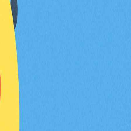
l—bukan sekadar fungsi belanja. Beberapa
ngguna. Dalam menilai kartu debit bitcoin
jaringan pembayaran besar dan terintegrasi
n, dan biaya bulanan. Pengguna mendapat reward
ngkinkan pendapatan pasif dari saldo crypto
aupun offline, dan arsitektur non-kustodian
 yang staking token native dalam jumlah besar.
ernasional, namun tetap menarik lewat insentif
es dibanding opsi yang lebih sederhana.
eski tidak mengenakan biaya tahunan, pengguna
ternasional atau penggunaan intensif. Kartu ini
ng bisa dibelanjakan.
oken native. Kartu ini menonjol berkat dukungan
eksibilitas dan diversifikasi reward. Namun,