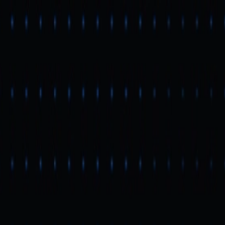
ar Crypto Terungkap: Panduan 