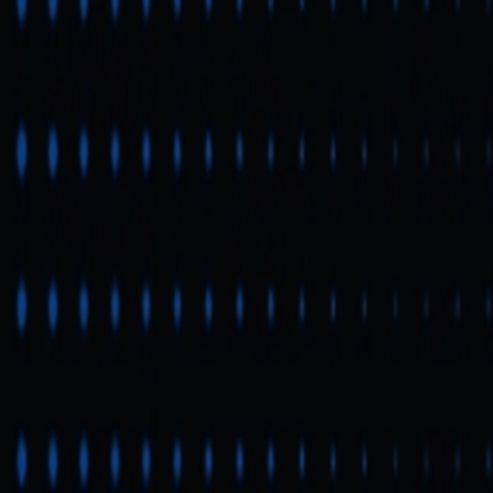
Artikel Terkait
Pemula
Koin Berikutnya yang Berpotensi Naik
100x? Analisis Crypto Gem Kapitalisasi
Rendah
Artikel ini menganalisis aset kripto dengan
kapitalisasi pasar kecil yang patut diperhatikan
pada tahun 2025, dengan menyoroti aspek
teknologi, keterlibatan komunitas, dan potensi
pasar. Selain itu, laporan ini memberikan pandua
seleksi aset kripto serta menyoroti faktor risiko
utama bagi investor pemula.
Pemula
Apa itu Metaverse? Panduan Lengkap
untuk Pemula
Apa yang dimaksud dengan Metaverse sebagai