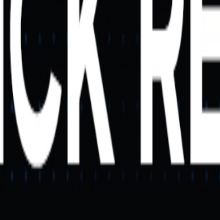
dan Trading Pola Segitiga
dua garis tren yang saling mendekat—satu menghubungkan beberapa
nimal dua titik tertinggi dan dua titik terendah.
lume trading biasanya menurun, menandakan volatilitas yang m
enutup di atas atau di bawah garis tren, sebagai konfirmasi break
ra titik tertinggi dan terendah segitiga, lalu tambahkan ke level
breakout.
ansi risiko sejak awal dan hindari eksposur berlebihan; pola gra