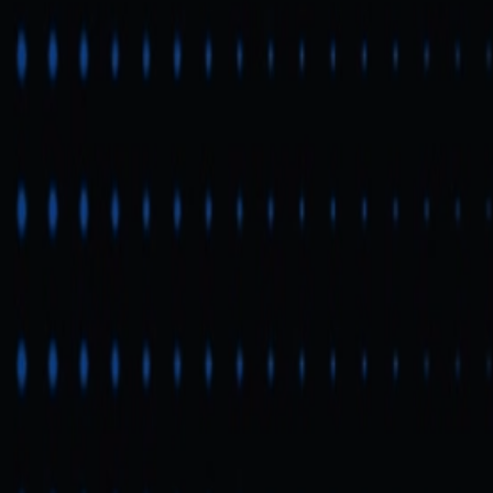
hasil.
Peringatan Risiko dan 
Meski pola segitiga kripto sangat bermanfaat, 
Pembentukan pola tidak menjamin terjadinya
Kondisi pasar (kebijakan makroekonomi, per
Pemula sebaiknya memulai dengan simulasi a
Kesimpulannya: Bagi pendatang baru di dunia kri
dari identifikasi pola, observasi volume, kriter
Anda kini memiliki kerangka awal yang solid. Ket
Penulis:
Max