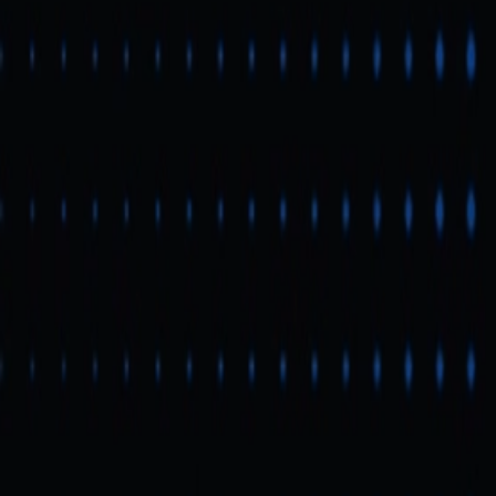
emadai.
 dalam analisis teknikal. Setiap tahapan, mulai
asional. Dengan contoh pasar terkini di atas,
enjadi sinyal awal perubahan arah pasar.