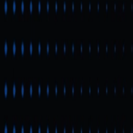
* Informasi ini tidak bermaksud untuk menjadi 
Web3.
* Artikel ini tidak boleh di reproduksi, di kir
dikenakan tindakan hukum.
Bagikan
Konten
Apa yang Dimaksud dengan Pol
Jenis-Jenis Utama dan Pentin
Contoh Pasar Terbaru: Mengapa
Panduan bagi Pemula untuk 
Peringatan Risiko dan Kesimp