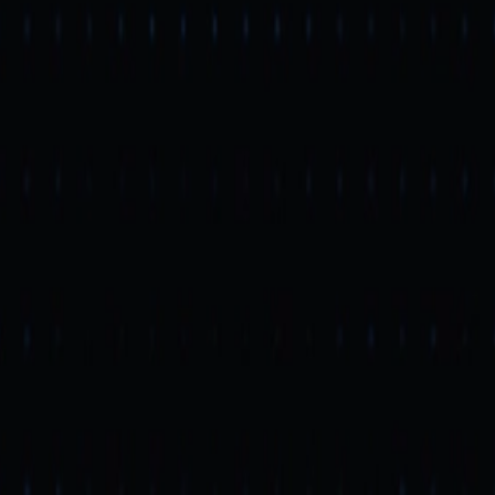
dan bukan merupakan nasihat keuangan atau rekomendasi lain apa
im, atau disalin tanpa referensi Gate Web3. Pelanggaran adalah pe
a Segitiga Kripto?
gnya Pola Segitiga
 Pola Ini Relevan Saat Ini
Mengenali dan Memperdagangkan Pola Se
ulan