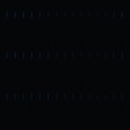
Kesimpulan
ingatlah bahwa:
 breakout; banyak pola berakhir dengan pergerakan palsu.
ubahan likuiditas) dapat memengaruhi keandalan breakout.
tau posisi kecil—hindari membuka posisi besar tanpa analisis m
pto, menguasai pola segitiga kripto adalah langkah awal yang kuat
ia breakout, hingga manajemen risiko, menuntut pertimbangan yang r
ika harga menyempit dan garis tren bertemu di grafik, itu dapat m