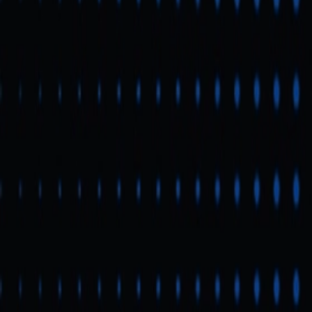
 trader memantau sinyal breakout dan menyusun
npa kecenderungan bullish maupun bearish yang
port. Pola ini biasanya muncul pada tren naik
i resistance. Pola ini sering menandakan