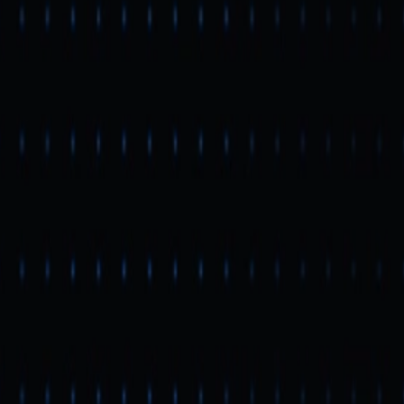
rency sangat penting bagi aktivitas trading kripto. Artikel ini 
i breakout pola segitiga.
reakout yang menentukan sangat bergantung pada pemahaman pola g
 pola segitiga kripto. Artikel ini mengajak pemula memahami das
 ini waktu yang tepat untuk memperhatikan sinyal teknikal ini.
ipto?
k yang menunjukkan rentang pergerakan harga semakin menyempit:
en bertemu membentuk segitiga. Dalam analisis teknikal, situasi 
lam keseimbangan sementara.
jadi pertanda bahwa arah baru yang lebih tegas akan segera terb