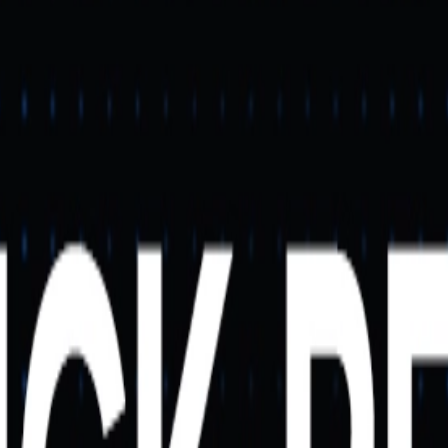
alam rentang yang makin sempit, berarti kekuatan beli dan jual 
Mengapa Ini Penting Sekarang
at ini penting diperhatikan, khususnya bagi pemula:
aran US$3.875, membentuk segitiga simetris jangka panjang. Anal
ut, sedangkan penurunan di bawah US$3.850 mengindikasikan risi
tar zona support US$0,18. Jika breakout ke atas, harga berpoten
etris selama tiga bulan; breakout terkonfirmasi dapat memberik
iga kripto bukan sekadar teori—pola ini benar-benar terjadi di 
embuka peluang untuk mengenali momen trading yang potensial.