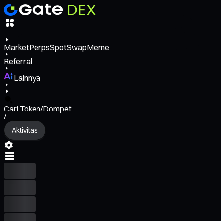
Market
Perps
Spot
Swap
Meme
Referral
Lainnya
Cari Token/Dompet
/
Aktivitas