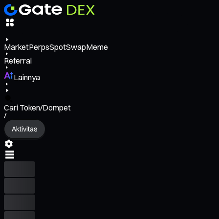
Market
Perps
Spot
Swap
Meme
Referral
Lainnya
Cari Token/Dompet
/
Aktivitas