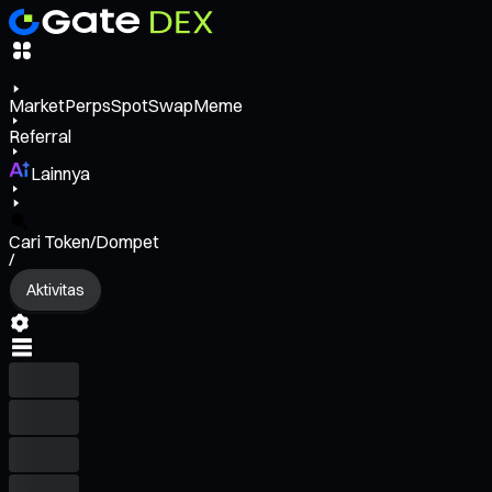
Market
Perps
Spot
Swap
Meme
Referral
Lainnya
Cari Token/Dompet
/
Aktivitas