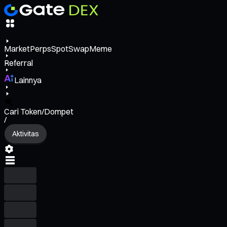
Market
Perps
Spot
Swap
Meme
Referral
Lainnya
Cari Token/Dompet
/
Aktivitas