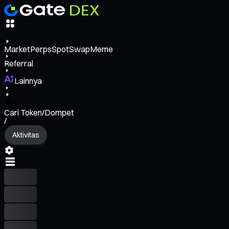
Market
Perps
Spot
Swap
Meme
Referral
Lainnya
Cari Token/Dompet
/
Aktivitas