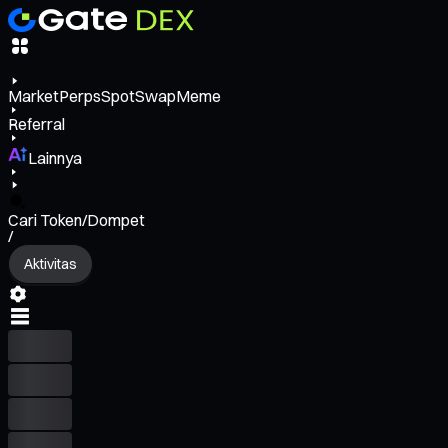
Market
Perps
Spot
Swap
Meme
Referral
Lainnya
Cari Token/Dompet
/
Aktivitas