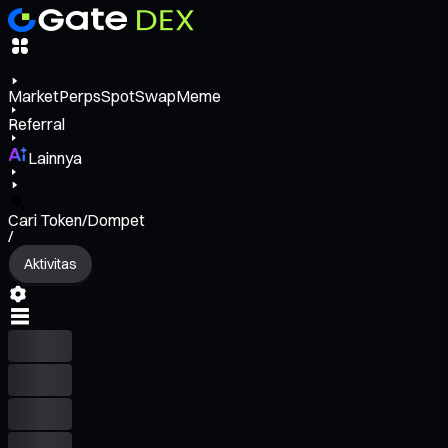
Market
Perps
Spot
Swap
Meme
Referral
Lainnya
Cari Token/Dompet
/
Aktivitas