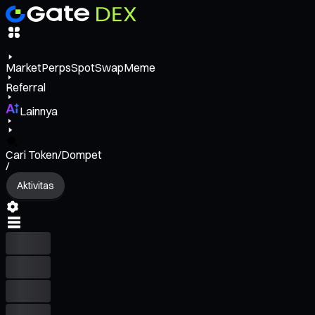
Market
Perps
Spot
Swap
Meme
Referral
Lainnya
Cari Token/Dompet
/
Aktivitas