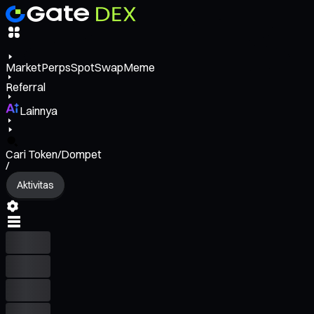
Market
Perps
Spot
Swap
Meme
Referral
Lainnya
Cari Token/Dompet
/
Aktivitas