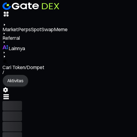
Market
Perps
Spot
Swap
Meme
Referral
Lainnya
Cari Token/Dompet
/
Aktivitas