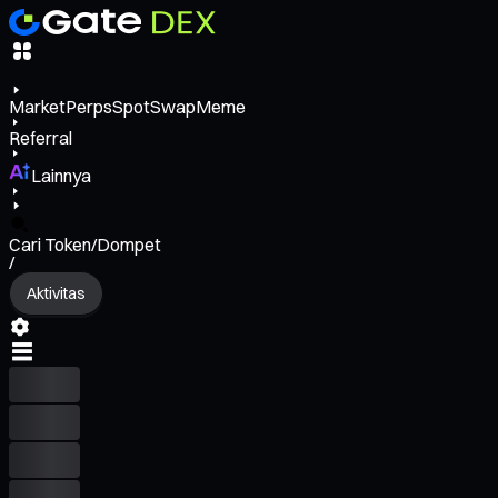
Market
Perps
Spot
Swap
Meme
Referral
Lainnya
Cari Token/Dompet
/
Aktivitas