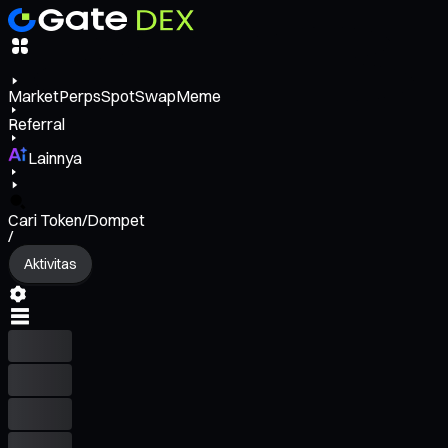
Market
Perps
Spot
Swap
Meme
Referral
Lainnya
Cari Token/Dompet
/
Aktivitas