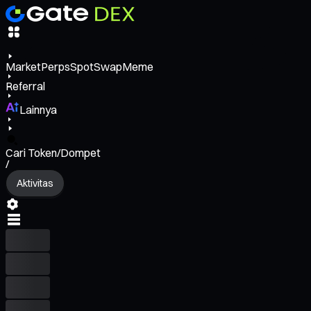
Market
Perps
Spot
Swap
Meme
Referral
Lainnya
Cari Token/Dompet
/
Aktivitas