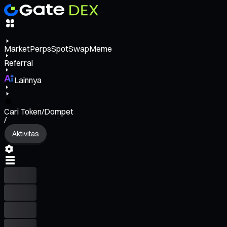
Market
Perps
Spot
Swap
Meme
Referral
Lainnya
Cari Token/Dompet
/
Aktivitas