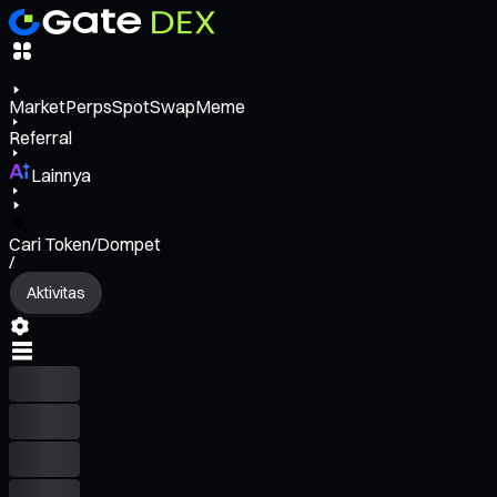
Market
Perps
Spot
Swap
Meme
Referral
Lainnya
Cari Token/Dompet
/
Aktivitas