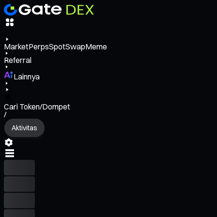
Market
Perps
Spot
Swap
Meme
Referral
Lainnya
Cari Token/Dompet
/
Aktivitas