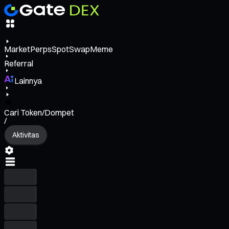
Market
Perps
Spot
Swap
Meme
Referral
Lainnya
Cari Token/Dompet
/
Aktivitas