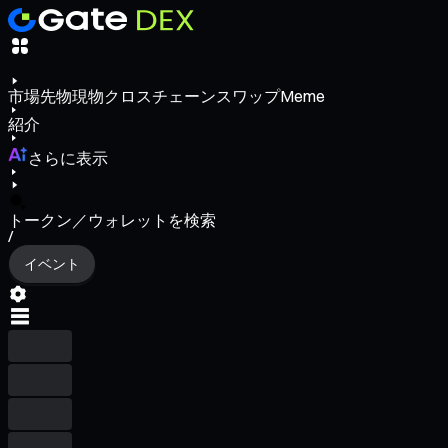
市場
先物
現物
クロスチェーンスワップ
Meme
紹介
さらに表示
トークン／ウォレットを検索
/
イベント