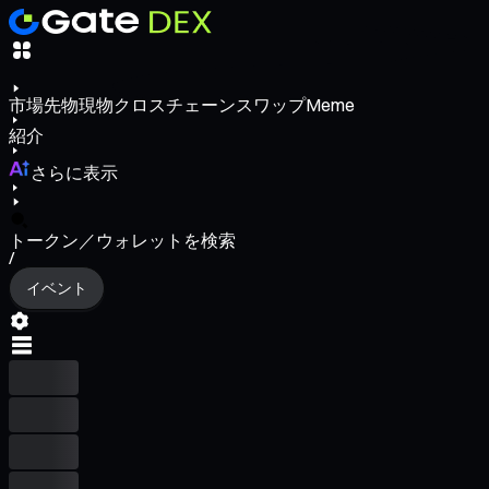
市場
先物
現物
クロスチェーンスワップ
Meme
紹介
さらに表示
トークン／ウォレットを検索
/
イベント